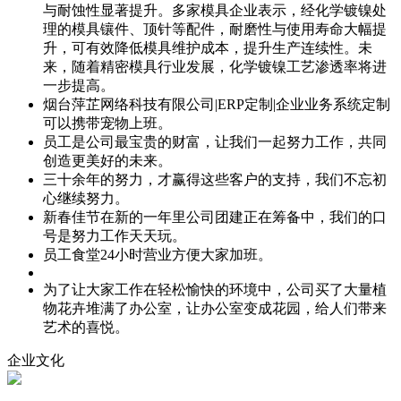
与耐蚀性显著提升。多家模具企业表示，经化学镀镍处
理的模具镶件、顶针等配件，耐磨性与使用寿命大幅提
升，可有效降低模具维护成本，提升生产连续性。未
来，随着精密模具行业发展，化学镀镍工艺渗透率将进
一步提高。
烟台萍芷网络科技有限公司|ERP定制|企业业务系统定制
可以携带宠物上班。
员工是公司最宝贵的财富，让我们一起努力工作，共同
创造更美好的未来。
三十余年的努力，才赢得这些客户的支持，我们不忘初
心继续努力。
新春佳节在新的一年里公司团建正在筹备中，我们的口
号是努力工作天天玩。
员工食堂24小时营业方便大家加班。
为了让大家工作在轻松愉快的环境中，公司买了大量植
物花卉堆满了办公室，让办公室变成花园，给人们带来
艺术的喜悦。
企业文化