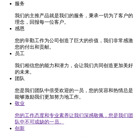
服务
我们的主推产品就是我们的服务，秉承一切为了客户的
理念，回报每一位客户。
感恩
您的辛勤工作为公司创造了巨大的价值，我们非常感激
您的付出和贡献。
员工
我们相信您的能力和潜力，会让我们共同创造更加美好
的未来。
团队
您是我们团队中倍受欢迎的一员，您的笑容和热情总是
能够激励我们更加努力地工作。
敬业
您的工作态度和专业素养让我们深感敬佩，您是我们团
队中不可或缺的一员。
创新