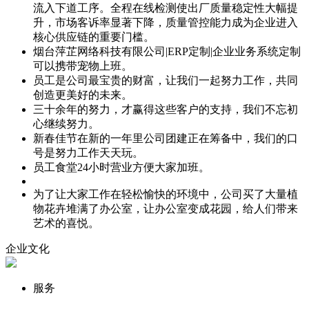
流入下道工序。全程在线检测使出厂质量稳定性大幅提
升，市场客诉率显著下降，质量管控能力成为企业进入
核心供应链的重要门槛。
烟台萍芷网络科技有限公司|ERP定制|企业业务系统定制
可以携带宠物上班。
员工是公司最宝贵的财富，让我们一起努力工作，共同
创造更美好的未来。
三十余年的努力，才赢得这些客户的支持，我们不忘初
心继续努力。
新春佳节在新的一年里公司团建正在筹备中，我们的口
号是努力工作天天玩。
员工食堂24小时营业方便大家加班。
为了让大家工作在轻松愉快的环境中，公司买了大量植
物花卉堆满了办公室，让办公室变成花园，给人们带来
艺术的喜悦。
企业文化
服务