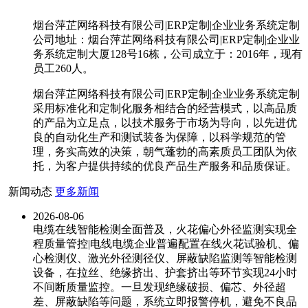
烟台萍芷网络科技有限公司|ERP定制|企业业务系统定制
公司地址：烟台萍芷网络科技有限公司|ERP定制|企业业
务系统定制大厦128号16栋，公司成立于：2016年，现有
员工260人。
烟台萍芷网络科技有限公司|ERP定制|企业业务系统定制
采用标准化和定制化服务相结合的经营模式，以高品质
的产品为立足点，以技术服务于市场为导向，以先进优
良的自动化生产和测试装备为保障，以科学规范的管
理，务实高效的决策，朝气蓬勃的高素质员工团队为依
托，为客户提供持续的优良产品生产服务和品质保证。
新闻动态
更多新闻
2026-08-06
电缆在线智能检测全面普及，火花偏心外径监测实现全
程质量管控|电线电缆企业普遍配置在线火花试验机、偏
心检测仪、激光外径测径仪、屏蔽缺陷监测等智能检测
设备，在拉丝、绝缘挤出、护套挤出等环节实现24小时
不间断质量监控。一旦发现绝缘破损、偏芯、外径超
差、屏蔽缺陷等问题，系统立即报警停机，避免不良品