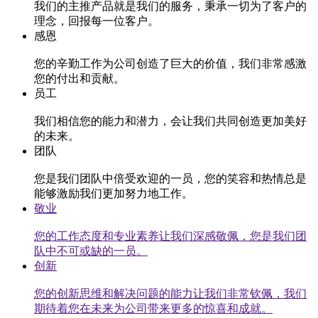
我们的主推产品就是我们的服务，秉承一切为了客户的
理念，回报每一位客户。
感恩
您的辛勤工作为公司创造了巨大的价值，我们非常感激
您的付出和贡献。
员工
我们相信您的能力和潜力，会让我们共同创造更加美好
的未来。
团队
您是我们团队中倍受欢迎的一员，您的笑容和热情总是
能够激励我们更加努力地工作。
敬业
您的工作态度和专业素养让我们深感敬佩，您是我们团
队中不可或缺的一员。
创新
您的创新思维和解决问题的能力让我们非常钦佩，我们
期待着您在未来为公司带来更多的惊喜和成就。