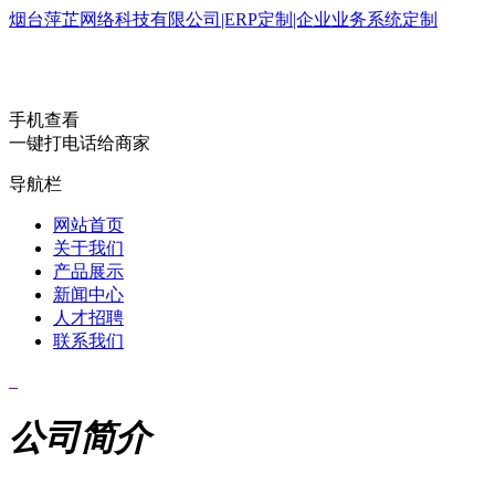
烟台萍芷网络科技有限公司|ERP定制|企业业务系统定制
手机查看
一键打电话给商家
导航栏
网站首页
关于我们
产品展示
新闻中心
人才招聘
联系我们
公司简介