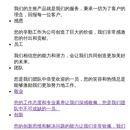
我们的主推产品就是我们的服务，秉承一切为了客户的
理念，回报每一位客户。
感恩
您的辛勤工作为公司创造了巨大的价值，我们非常感激
您的付出和贡献。
员工
我们相信您的能力和潜力，会让我们共同创造更加美好
的未来。
团队
您是我们团队中倍受欢迎的一员，您的笑容和热情总是
能够激励我们更加努力地工作。
敬业
您的工作态度和专业素养让我们深感敬佩，您是我们团
队中不可或缺的一员。
创新
您的创新思维和解决问题的能力让我们非常钦佩，我们