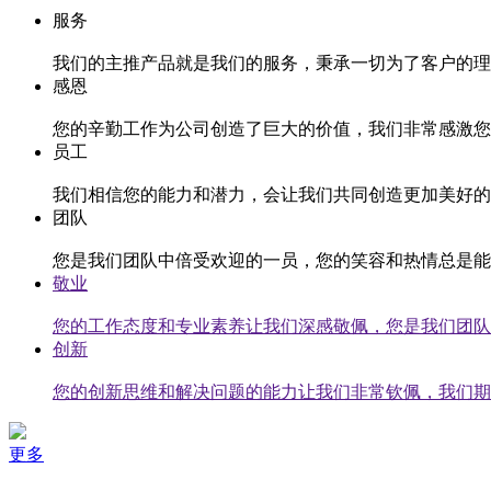
服务
我们的主推产品就是我们的服务，秉承一切为了客户的理
感恩
您的辛勤工作为公司创造了巨大的价值，我们非常感激您
员工
我们相信您的能力和潜力，会让我们共同创造更加美好的
团队
您是我们团队中倍受欢迎的一员，您的笑容和热情总是能
敬业
您的工作态度和专业素养让我们深感敬佩，您是我们团队
创新
您的创新思维和解决问题的能力让我们非常钦佩，我们期
更多