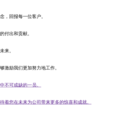
念，回报每一位客户。
的付出和贡献。
未来。
够激励我们更加努力地工作。
中不可或缺的一员。
待着您在未来为公司带来更多的惊喜和成就。