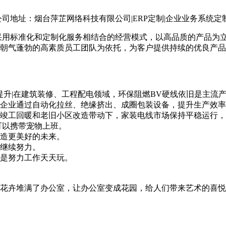
司地址：烟台萍芷网络科技有限公司|ERP定制|企业业务系统定制大
定制采用标准化和定制化服务相结合的经营模式，以高品质的产品
朝气蓬勃的高素质员工团队为依托，为客户提供持续的优良产品
提升|在建筑装修、工程配电领域，环保阻燃BV硬线依旧是主流
企业通过自动化拉丝、绝缘挤出、成圈包装设备，提升生产效率
竣工回暖和老旧小区改造带动下，家装电线市场保持平稳运行，
可以携带宠物上班。
造更美好的未来。
继续努力。
是努力工作天天玩。
花卉堆满了办公室，让办公室变成花园，给人们带来艺术的喜悦