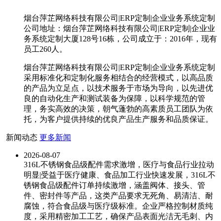
烟台萍芷网络科技有限公司|ERP定制|企业业务系统定制
公司地址：烟台萍芷网络科技有限公司|ERP定制|企业业
务系统定制大厦128号16栋，公司成立于：2016年，现有
员工260人。
烟台萍芷网络科技有限公司|ERP定制|企业业务系统定制
采用标准化和定制化服务相结合的经营模式，以高品质
的产品为立足点，以技术服务于市场为导向，以先进优
良的自动化生产和测试装备为保障，以科学规范的管
理，务实高效的决策，朝气蓬勃的高素质员工团队为依
托，为客户提供持续的优良产品生产服务和品质保证。
新闻动态
更多新闻
2026-08-07
316L不锈钢食品级配件需求激增，医疗与食品行业拉动
明显|受益于医疗健康、食品加工行业快速发展，316L不
锈钢食品级配件订单持续激增，涵盖阀体、接头、管
件、密封件等产品，这类产品要求无死角、易清洁、耐
腐蚀，符合食品级与医疗级标准。企业严格控制材质纯
度，采用精密加工工艺，确保产品表面光洁无毛刺、内