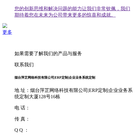
您的创新思维和解决问题的能力让我们非常钦佩，我们
期待着您在未来为公司带来更多的惊喜和成就。
更多
如果需要了解我们的产品与服务
联系我们
烟台萍芷网络科技有限公司|ERP定制|企业业务系统定制
地 址：烟台萍芷网络科技有限公司|ERP定制|企业业务系
统定制大厦128号16栋
电 话：
传 真：
Q Q ：