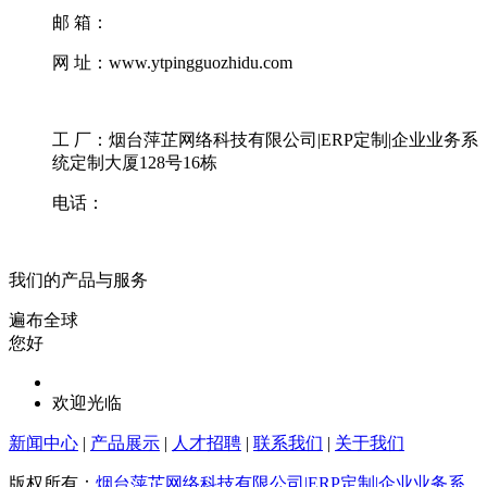
邮 箱：
网 址：www.ytpingguozhidu.com
工 厂：烟台萍芷网络科技有限公司|ERP定制|企业业务系
统定制大厦128号16栋
电话：
我们的产品与服务
遍布全球
您好
欢迎光临
新闻中心
|
产品展示
|
人才招聘
|
联系我们
|
关于我们
版权所有：
烟台萍芷网络科技有限公司|ERP定制|企业业务系