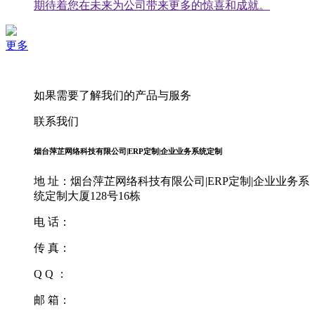
期待着您在未来为公司带来更多的惊喜和成就。
更多
如果需要了解我们的产品与服务
联系我们
烟台萍芷网络科技有限公司|ERP定制|企业业务系统定制
地 址：烟台萍芷网络科技有限公司|ERP定制|企业业务系
统定制大厦128号16栋
电 话：
传 真：
Q Q ：
邮 箱：