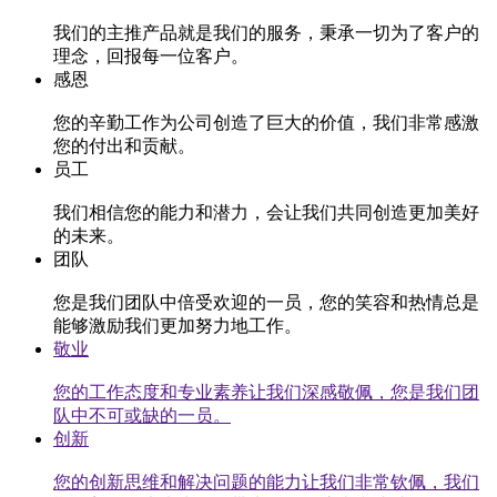
我们的主推产品就是我们的服务，秉承一切为了客户的
理念，回报每一位客户。
感恩
您的辛勤工作为公司创造了巨大的价值，我们非常感激
您的付出和贡献。
员工
我们相信您的能力和潜力，会让我们共同创造更加美好
的未来。
团队
您是我们团队中倍受欢迎的一员，您的笑容和热情总是
能够激励我们更加努力地工作。
敬业
您的工作态度和专业素养让我们深感敬佩，您是我们团
队中不可或缺的一员。
创新
您的创新思维和解决问题的能力让我们非常钦佩，我们