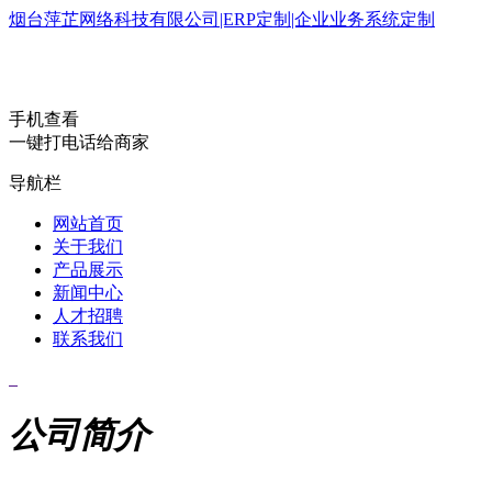
烟台萍芷网络科技有限公司|ERP定制|企业业务系统定制
手机查看
一键打电话给商家
导航栏
网站首页
关于我们
产品展示
新闻中心
人才招聘
联系我们
公司简介