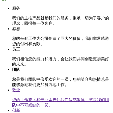
服务
我们的主推产品就是我们的服务，秉承一切为了客户的
理念，回报每一位客户。
感恩
您的辛勤工作为公司创造了巨大的价值，我们非常感激
您的付出和贡献。
员工
我们相信您的能力和潜力，会让我们共同创造更加美好
的未来。
团队
您是我们团队中倍受欢迎的一员，您的笑容和热情总是
能够激励我们更加努力地工作。
敬业
您的工作态度和专业素养让我们深感敬佩，您是我们团
队中不可或缺的一员。
创新