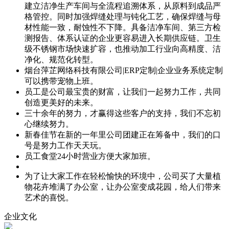
建立洁净生产车间与全流程追溯体系，从原料到成品严
格管控。同时加强焊缝处理与钝化工艺，确保焊缝与母
材性能一致，耐蚀性不下降。具备洁净车间、第三方检
测报告、体系认证的企业更容易进入长期供应链。卫生
级不锈钢市场快速扩容，也推动加工行业向高精度、洁
净化、规范化转型。
烟台萍芷网络科技有限公司|ERP定制|企业业务系统定制
可以携带宠物上班。
员工是公司最宝贵的财富，让我们一起努力工作，共同
创造更美好的未来。
三十余年的努力，才赢得这些客户的支持，我们不忘初
心继续努力。
新春佳节在新的一年里公司团建正在筹备中，我们的口
号是努力工作天天玩。
员工食堂24小时营业方便大家加班。
为了让大家工作在轻松愉快的环境中，公司买了大量植
物花卉堆满了办公室，让办公室变成花园，给人们带来
艺术的喜悦。
企业文化