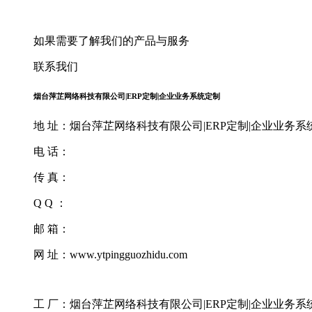
如果需要了解我们的产品与服务
联系我们
烟台萍芷网络科技有限公司|ERP定制|企业业务系统定制
地 址：烟台萍芷网络科技有限公司|ERP定制|企业业务系统
电 话：
传 真：
Q Q ：
邮 箱：
网 址：www.ytpingguozhidu.com
工 厂：烟台萍芷网络科技有限公司|ERP定制|企业业务系统