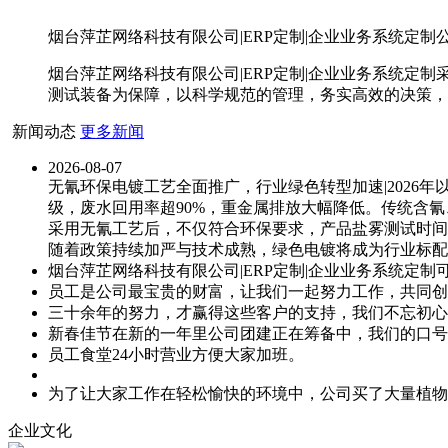
烟台萍芷网络科技有限公司|ERP定制|企业业务系统定制公
烟台萍芷网络科技有限公司|ERP定制|企业业务系统
测试装备为保障，以科学规范的管理，务实高效的决策，
新闻动态
更多新闻
2026-08-07
无氰环保电镀工艺全面推广，行业绿色转型加速|202
级，废水回用率超90%，重金属排放大幅降低。传统含
采用无氰工艺后，不仅符合环保要求，产品盐雾测试时间从4
随着政策持续加严与技术成熟，绿色电镀将成为行业标配
烟台萍芷网络科技有限公司|ERP定制|企业业务系统定制
员工是公司最宝贵的财富，让我们一起努力工作，共同创
三十余年的努力，才赢得这些客户的支持，我们不忘初心
新春佳节在新的一年里公司团建正在筹备中，我们的口号
员工食堂24小时营业方便大家加班。
为了让大家工作在轻松愉快的环境中，公司买了大量植物
企业文化